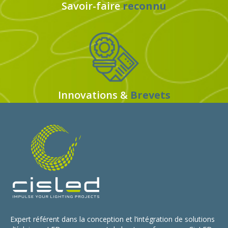
Savoir-faire
reconnu
Innovations &
Brevets
Expert référent dans la conception et l’intégration de solutions