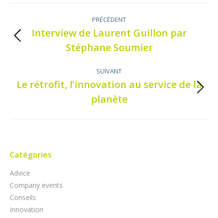
NAVIGATION
PRÉCÉDENT
DE
Interview de Laurent Guillon par
Onglet
Stéphane Soumier
COMMENTAIRE
précédent
SUIVANT
Le rétrofit, l’innovation au service de la
Onglet
planète
suivant
Catégories
Advice
Company events
Conseils
Innovation