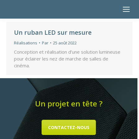
Un ruban LED sur mesure
Réalisations
Par
25 août 2022
Conception et réalisation d’une solution lumineuse
pour éclairer les nez de marche de salles de
cinéma.
Un projet en tête ?
CONTACTEZ-NOUS